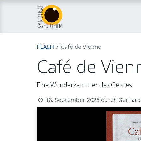
Home
Über uns
M
FLASH
Café de Vienne
Café de Vien
Eine Wunderkammer des Geistes
18. September 2025
durch
Gerhard