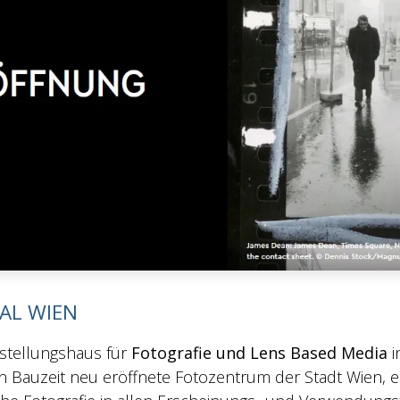
AL WIEN
stellungshaus für
Fotografie und Lens Based Media
i
Bauzeit neu eröffnete Fotozentrum der Stadt Wien, ein