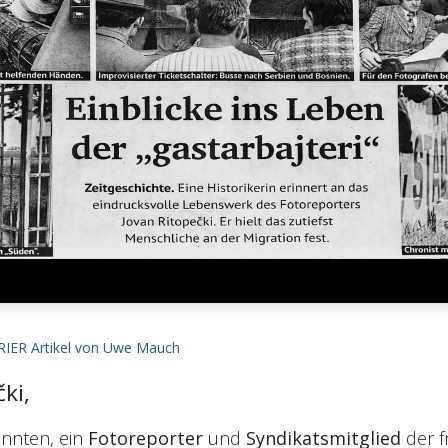
URIER Artikel von Uwe Mauch
ki,
annten, ein
Fotoreporter
und
Syndikatsmitglied
der f