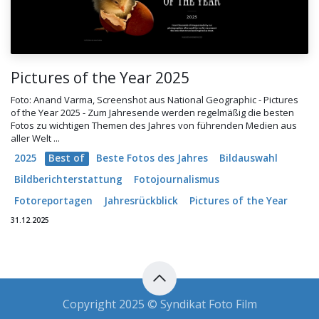
Pictures of the Year 2025
Foto: Anand Varma, Screenshot aus National Geographic - Pictures
of the Year 2025 - Zum Jahresende werden regelmäßig die besten
Fotos zu wichtigen Themen des Jahres von führenden Medien aus
aller Welt ...
2025
Best of
Beste Fotos des Jahres
Bildauswahl
Bildberichterstattung
Fotojournalismus
Fotoreportagen
Jahresrückblick
Pictures of the Year
31.12.2025
Copyright 2025 © Syndikat Foto Film